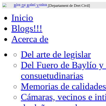
log
e
afael
erdera
B
D
R
V
[Departament de Dret Civil]
Inicio
Blogs!!!
Acerca de
Del arte de legislar
Del Fuero de Baylío y 
consuetudinarias
Memorias de calidades
Cámaras, vecinos e int