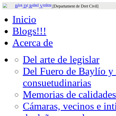
log
e
afael
erdera
B
D
R
V
[Departament de Dret Civil]
Inicio
Blogs!!!
Acerca de
Del arte de legislar
Del Fuero de Baylío y 
consuetudinarias
Memorias de calidades
Cámaras, vecinos e int