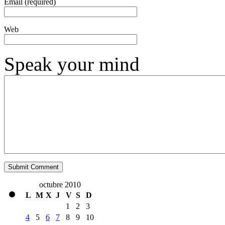
Email (required)
Web
Speak your mind
octubre 2010
L
M
X
J
V
S
D
1
2
3
4
5
6
7
8
9
10