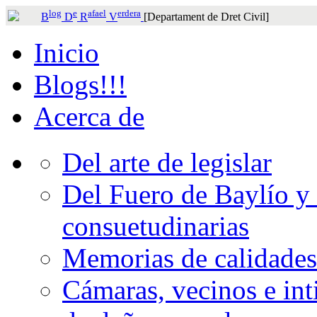
log
e
afael
erdera
B
D
R
V
[Departament de Dret Civil]
Inicio
Blogs!!!
Acerca de
Del arte de legislar
Del Fuero de Baylío y 
consuetudinarias
Memorias de calidades
Cámaras, vecinos e int