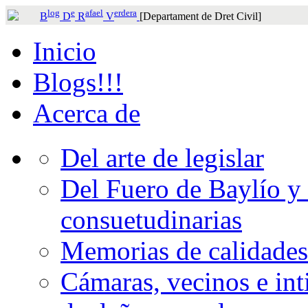
log
e
afael
erdera
B
D
R
V
[Departament de Dret Civil]
Inicio
Blogs!!!
Acerca de
Del arte de legislar
Del Fuero de Baylío y 
consuetudinarias
Memorias de calidades
Cámaras, vecinos e int