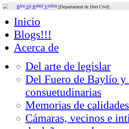
log
e
afael
erdera
B
D
R
V
[Departament de Dret Civil]
Inicio
Blogs!!!
Acerca de
Del arte de legislar
Del Fuero de Baylío y 
consuetudinarias
Memorias de calidades
Cámaras, vecinos e int